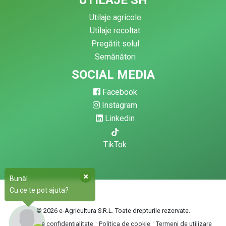
Utilaje agricole
Utilaje recoltat
Pregătit solul
Semănători
SOCIAL MEDIA
Facebook
Instagram
Linkedin
TikTok
Bună!
Cu ce te pot ajuta?
© 2026 e-Agricultura S.R.L. Toate drepturile rezervate.
·
·
Politica de confidențialitate
Politica de cookie
Termeni de utilizare