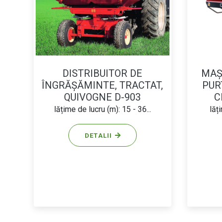
DISTRIBUITOR DE
MAȘ
ÎNGRĂȘĂMINTE, TRACTAT,
PUR
QUIVOGNE D-903
C
lățime de lucru (m): 15 - 36...
lăț
DETALII