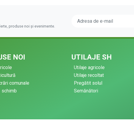
ferte, produse noi și evenimente.
SE NOI
UTILAJE SH
gricole
Utilaje agricole
ticultură
Utilaje recoltat
ucrări comunale
Pregătit solul
e schimb
Semănători