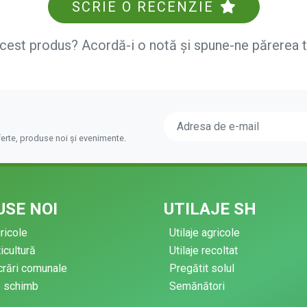
SCRIE O RECENZIE
acest produs? Acordă-i o notă și spune-ne părerea 
ferte, produse noi și evenimente.
SE NOI
UTILAJE SH
gricole
Utilaje agricole
ticultură
Utilaje recoltat
ucrări comunale
Pregătit solul
e schimb
Semănători