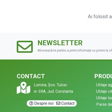
Ai folosit 
NEWSLETTER
Abonează-te pentru a primi informații cu privire la o
CONTACT
PRODU
Lumina, Șos. Tulcei
Utilaje a
nr. 69A, Jud. Constanta
Utilaje vi
Utilaje l
·
Despre noi
Contact
Piese d