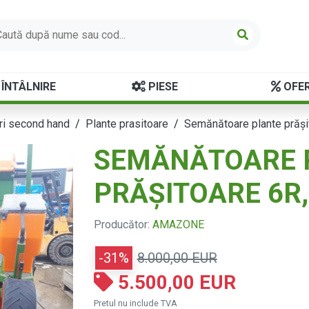
ÎNTÂLNIRE
PIESE
OFER
i second hand
Plante prasitoare
Semănătoare plante prăş
SEMĂNĂTOARE 
PRĂŞITOARE 6R
Producător:
AMAZONE
-31%
8.000,00 EUR
5.500,00 EUR
Pretul nu include TVA