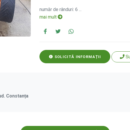
număr de rânduri: 6 ...
mai mult
S
SOLICITĂ INFORMAȚII
ud. Constanța