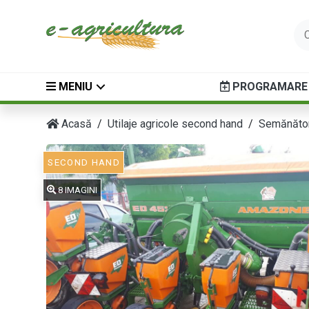
MENIU
PROGRAMARE 
Acasă
Utilaje agricole second hand
Semănător
SECOND HAND
8 IMAGINI