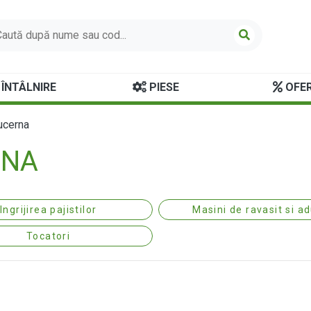
ÎNTÂLNIRE
PIESE
OFER
lucerna
RNA
Ingrijirea pajistilor
Masini de ravasit si a
Tocatori