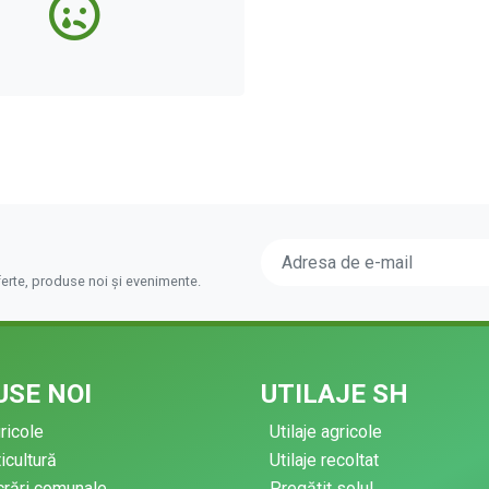
ferte, produse noi și evenimente.
SE NOI
UTILAJE SH
gricole
Utilaje agricole
ticultură
Utilaje recoltat
ucrări comunale
Pregătit solul