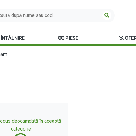
ÎNTÂLNIRE
PIESE
OFER
ant
produs deocamdată în această
categorie