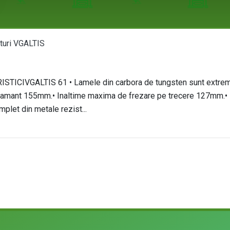
turi VGALTIS
TICIVGALTIS 61 • Lamele din carbora de tungsten sunt extreme d
mant 155mm.• Inaltime maxima de frezare pe trecere 127mm.• Rul
mplet din metale rezist...