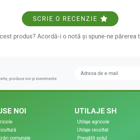
SCRIE O RECENZIE
acest produs? Acordă-i o notă și spune-ne părerea 
ferte, produse noi și evenimente.
SE NOI
UTILAJE SH
gricole
Utilaje agricole
ticultură
Utilaje recoltat
ucrări comunale
Pregătit solul