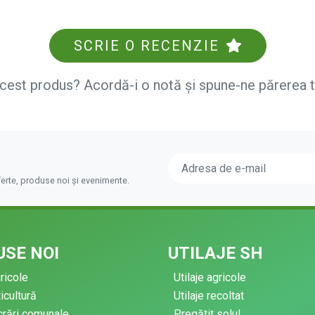
SCRIE O RECENZIE
acest produs? Acordă-i o notă și spune-ne părerea 
ferte, produse noi și evenimente.
SE NOI
UTILAJE SH
gricole
Utilaje agricole
ticultură
Utilaje recoltat
ucrări comunale
Pregătit solul