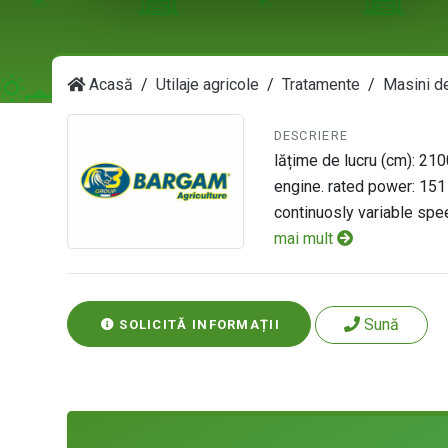
Acasă
Utilaje agricole
Tratamente
Masini de
DESCRIERE
lățime de lucru (cm): 210
engine. rated power: 15
continuosly variable spee
mai mult
Sună
SOLICITĂ INFORMAȚII