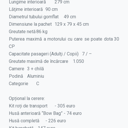
Lungime interioară
279 cm
Lăţime interioară
90 cm
Diametrul tubului gomflat
49 cm
Dimensiune la pachet
129 x 79 x 45 cm
Greutate netă
86 kg
Puterea maximă a motorului cu care se poate dota
30
CP
Capacitate pasageri (Adulţi / Copii)
7 / –
Greutate maximă de încărcare
1.050
Camere
3 + chilă
Podină
Aluminiu
Categorie
C
Opțional la cerere:
Kit roți de transport
- 305 euro
Husă anterioară “Bow Bag”
- 74 euro
Husă completă
- 226 euro